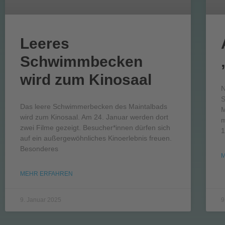
Leeres
Schwimmbecken
wird zum Kinosaal
N
S
Das leere Schwimmerbecken des Maintalbads
M
wird zum Kinosaal. Am 24. Januar werden dort
m
zwei Filme gezeigt. Besucher*innen dürfen sich
1
auf ein außergewöhnliches Kinoerlebnis freuen.
Besonderes
MEHR ERFAHREN
9. Januar 2025
9