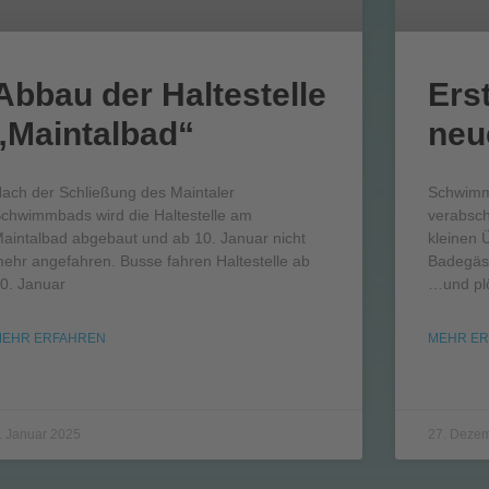
Abbau der Haltestelle
Erst
„Maintalbad“
neu
ach der Schließung des Maintaler
Schwimmb
chwimmbads wird die Haltestelle am
verabsch
aintalbad abgebaut und ab 10. Januar nicht
kleinen 
ehr angefahren. Busse fahren Haltestelle ab
Badegäs
0. Januar
…und plö
MEHR ERFAHREN
MEHR E
. Januar 2025
27. Deze