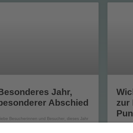
Besonderes Jahr,
Wic
besonderer Abschied
zur
Pun
iebe Besucherinnen und Besucher, dieses Jahr
erabschieden wir uns von euch und haben
Liebe Gä
xtra für euch bis zum 30.12.2024 geöffnet.