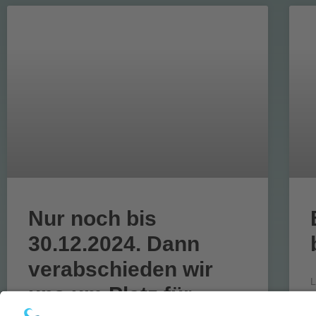
Nur noch bis
30.12.2024. Dann
verabschieden wir
L
uns um Platz für
v
e