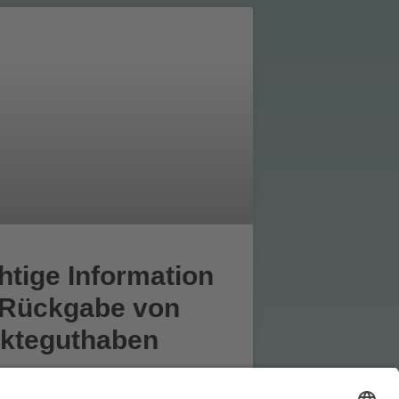
htige Information
 Rückgabe von
kteguthaben
ste, Ihre Karten haben noch einen