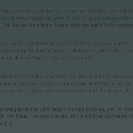
ird zum Kinosaal. Am 24. Januar werden dort zwei Filme g
nderes Kinoerlebnis mit zwei Filmen im geschlossenen Mai
tag, 24. Januar. An diesem Abend wird das leere Schwimmbe
ds wird die Haltestelle am Maintalbad abgebaut und ab 1
an Ab Freitag, 10. Januar, wird die Haltestelle „Maintalba
en ab diesem Tag dort bis zur Eröffnung […]
bschiedet Familie Anselment mit einer kleinen Überraschu
war die Wasseroberfläche ganz ruhig. Nachdem in den letzt
bad genutzt hatten, sind Schwimmhalle und -becken jetzt v
n ereignisreiches Jahr neigt sich dem Ende zu, und wir mö
 Ihre Treue, Ihre Besuche und all die schönen Momente, die
ns […]