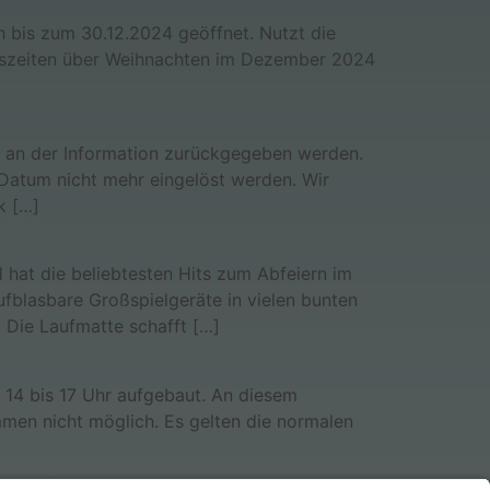
h bis zum 30.12.2024 geöffnet. Nutzt die
gszeiten über Weihnachten im Dezember 2024
4 an der Information zurückgegeben werden.
Datum nicht mehr eingelöst werden. Wir
k […]
d hat die beliebtesten Hits zum Abfeiern im
ufblasbare Großspielgeräte in vielen bunten
 Die Laufmatte schafft […]
 14 bis 17 Uhr aufgebaut. An diesem
men nicht möglich. Es gelten die normalen