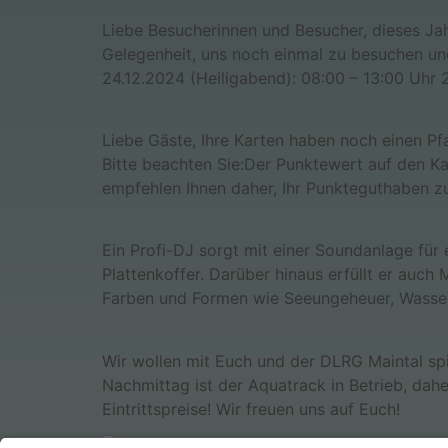
Liebe Besucherinnen und Besucher, dieses Ja
Gelegenheit, uns noch einmal zu besuchen 
24.12.2024 (Heiligabend): 08:00 – 13:00 Uhr 2
Liebe Gäste, Ihre Karten haben noch einen P
Bitte beachten Sie:Der Punktewert auf den K
empfehlen Ihnen daher, Ihr Punkteguthaben z
Ein Profi-DJ sorgt mit einer Soundanlage für 
Plattenkoffer. Darüber hinaus erfüllt er auc
Farben und Formen wie Seeungeheuer, Wassers
Wir wollen mit Euch und der DLRG Maintal sp
Nachmittag ist der Aquatrack in Betrieb, da
Eintrittspreise! Wir freuen uns auf Euch!