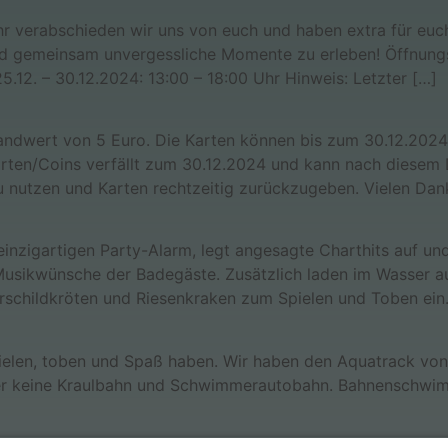
hr verabschieden wir uns von euch und haben extra für euc
und gemeinsam unvergessliche Momente zu erleben! Öffnun
5.12. – 30.12.2024: 13:00 – 18:00 Uhr Hinweis: Letzter […]
fandwert von 5 Euro. Die Karten können bis zum 30.12.202
arten/Coins verfällt zum 30.12.2024 und kann nach diesem 
u nutzen und Karten rechtzeitig zurückzugeben. Vielen Dan
einzigartigen Party-Alarm, legt angesagte Charthits auf un
h Musikwünsche der Badegäste. Zusätzlich laden im Wasser a
childkröten und Riesenkraken zum Spielen und Toben ein.
ielen, toben und Spaß haben. Wir haben den Aquatrack von
her keine Kraulbahn und Schwimmerautobahn. Bahnenschwim