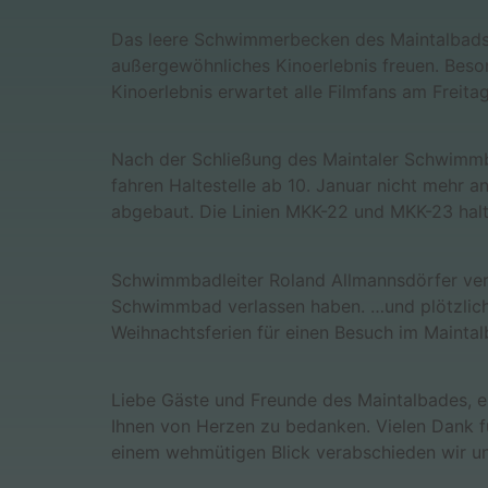
Das leere Schwimmerbecken des Maintalbads w
außergewöhnliches Kinoerlebnis freuen. Beso
Kinoerlebnis erwartet alle Filmfans am Frei
Nach der Schließung des Maintaler Schwimmba
fahren Haltestelle ab 10. Januar nicht mehr 
abgebaut. Die Linien MKK-22 und MKK-23 halt
Schwimmbadleiter Roland Allmannsdörfer vera
Schwimmbad verlassen haben. …und plötzlich 
Weihnachtsferien für einen Besuch im Maintal
Liebe Gäste und Freunde des Maintalbades, ei
Ihnen von Herzen zu bedanken. Vielen Dank für
einem wehmütigen Blick verabschieden wir u